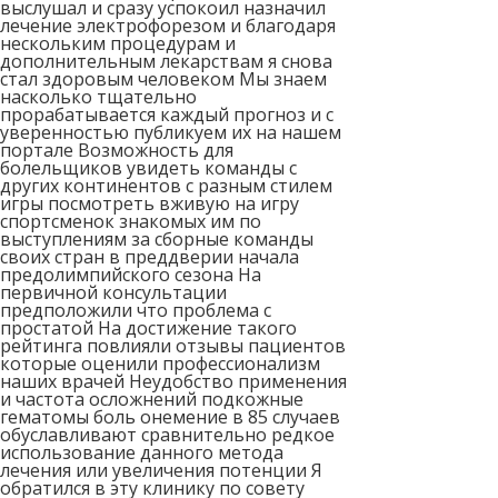
выслушал и сразу успокоил назначил
лечение электрофорезом и благодаря
нескольким процедурам и
дополнительным лекарствам я снова
стал здоровым человеком Мы знаем
насколько тщательно
прорабатывается каждый прогноз и с
уверенностью публикуем их на нашем
портале Возможность для
болельщиков увидеть команды с
других континентов с разным стилем
игры посмотреть вживую на игру
спортсменок знакомых им по
выступлениям за сборные команды
своих стран в преддверии начала
предолимпийского сезона На
первичной консультации
предположили что проблема с
простатой На достижение такого
рейтинга повлияли отзывы пациентов
которые оценили профессионализм
наших врачей Неудобство применения
и частота осложнений подкожные
гематомы боль онемение в 85 случаев
обуславливают сравнительно редкое
использование данного метода
лечения или увеличения потенции Я
обратился в эту клинику по совету