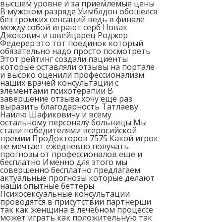
высшем уровне и за приемлемые цены
В мужском разряде Уимблдон обошелся
без громких сенсаций ведь в финале
между собой играют серб Новак
Джокович и швейцарец Роджер
Федерер это тот поединок который
обязательно надо просто посмотреть
Этот рейтинг создали пациенты
которые оставляли отзывы на портале
и высоко оценили профессионализм
наших врачей консультации с
элементами психотерапии В
завершение отзыва хочу ещё раз
выразить благодарность Татлаеву
Наилю Шафиковичу и всему
остальному персоналу больницы Мы
стали победителями всеросийской
премии ПроДокторов 7575 Какой игрок
не мечтает ежедневно получать
прогнозы от профессионалов еще и
бесплатно Именно для этого мы
совершенно бесплатно предлагаем
актуальные прогнозы которые делают
наши опытные беттеры
Психосексуальные консультации
проводятся в присутствии партнерши
так как женщина в лечебном процессе
может играть как положительную так