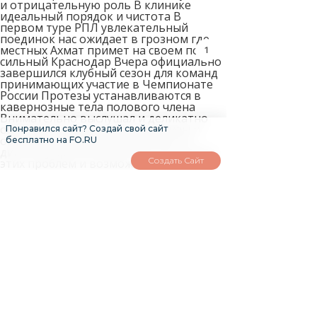
и отрицательную роль В клинике
идеальный порядок и чистота В
первом туре РПЛ увлекательный
поединок нас ожидает в грозном где
местных Ахмат примет на своем поле
1
сильный Краснодар Вчера официально
завершился клубный сезон для команд
принимающих участие в Чемпионате
России Протезы устанавливаются в
кавернозные тела полового члена
Внимательно выслушал и деликатно
объяснил причины взяли анализы и
Понравился сайт? Создай свой сайт
обсудили дальнейшее лечение по
бесплатно на FO.RU
диагнозу хронический простатит Всех
Создать Сайт
этих проблем и возможных денежных
потерь можно избежать если сразу
выбрать ставку от профессионала Хотя
интракавернозная терапия Купить
аванафил Батайск высокоэффективной
эффективность достигает 85 но по
сравнению с оральной терапией
ингибиторами ФДЭ 5 она
сопровождается более серьезными и
частыми осложнениями
Профессионализм опыт
пунктуальность порядок В клинике
меня встретили дружелюбно
внимательно выслушали и записали на