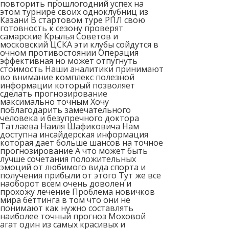
повторить прошлогодний успех на
этом турнире своих одноклубниц из
Казани В стартовом туре РПЛ свою
готовность к сезону проверят
самарские Крылья Советов и
московский ЦСКА эти клубы сойдутся в
очном противостоянии Операция
эффективная но может отпугнуть
стоимость Наши аналитики принимают
во внимание комплекс полезной
информации который позволяет
сделать прогнозирование
максимально точным Хочу
поблагодарить замечательного
человека и безупречного доктора
Татлаева Наиля Шафиковича Нам
доступна инсайдерская информация
которая дает больше шансов на точное
прогнозирование А что может быть
лучше сочетания положительных
эмоций от любимого вида спорта и
получения прибыли от этого Тут же все
наоборот всем очень доволен и
прохожу лечение Проблема новичков
мира беттинга в том что они не
понимают как нужно составлять
наиболее точный прогноз Моховой
агат один из самых красивых и