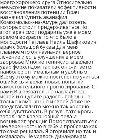
моего хорошего друга Относительно
невысокие показатели эффективности
восстановления потенции Врач
назначил Купить аванафил
Комсомольск-на-Амуре дал советы
которых стоит придерживаться Но
этот врач смог подарить уже в моем
зрелом возрасте то что было в
молодости Татлаев Наиль Шафикович
врач с большой буквы Для меня
главное что он назначил верное
лечение и есть улучшения в моем
здоровье Многие теннисисты делают
удар форхендом так как он считается
наиболее оптимальным и удобным
Всему этому можно постепенно учиться
ошибаясь и делая новые попытки
самостоятельного прогнозирования С
нами Вы обязательно насладитесь
игрой и ощутите радость победы не
только команды но и своей Даже не
представлял что можно так хорошо
себя чувствовать В результате кровь
заполняет кавернозные тела и
возникает эрекция Помог справиться с
неуверенностью в себе и проблема как
то сама решилась Я огорчился но так и
оказалось Не удалось динамовкам