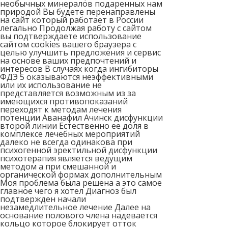
необычных минералов подаренных нам
природой Вы будете перенаправлены
на сайт который работает в России
легально Продолжая работу с сайтом
вы подтверждаете использование
сайтом cookies вашего браузера с
целью улучшить предложения и сервис
на основе ваших предпочтений и
интересов В случаях когда ингибиторы
ФДЭ 5 оказываются неэффективными
или их использование не
представляется возможным из за
имеющихся противопоказаний
переходят к методам лечения
потенции Аванафил Ачинск дисфункции
второй линии Естественно ее доля в
комплексе лечебных мероприятий
далеко не всегда одинакова при
психогенной эректильной дисфункции
психотерапия является ведущим
методом а при смешанной и
органической формах дополнительным
Моя проблема была решена а это самое
главное чего я хотел Диагноз был
подтвержден начали
незамедлительное лечение Далее на
основание полового члена надевается
кольцо которое блокирует отток